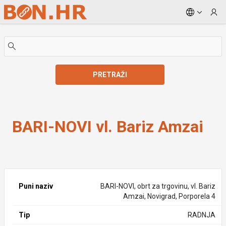
Skip to Main Content
PRETRAŽI
BARI-NOVI vl. Bariz Amzai
BARI-NOVI vl. Bariz Amzai
Puni naziv
BARI-NOVI, obrt za trgovinu, vl. Bariz
Amzai, Novigrad, Porporela 4
Tip
RADNJA