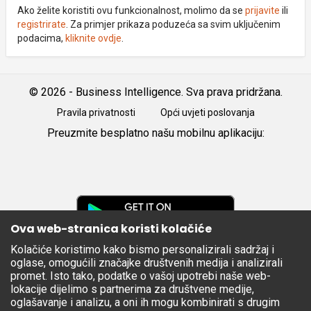
Ako želite koristiti ovu funkcionalnost, molimo da se
prijavite
ili
registrirate
. Za primjer prikaza poduzeća sa svim uključenim
podacima,
kliknite ovdje
.
© 2026 - Business Intelligence. Sva prava pridržana.
Pravila privatnosti
Opći uvjeti poslovanja
Preuzmite besplatno našu mobilnu aplikaciju:
Android
iOS
Google
Play
Ova web-stranica koristi kolačiće
Kolačiće koristimo kako bismo personalizirali sadržaj i
Apple
oglase, omogućili značajke društvenih medija i analizirali
Store
promet. Isto tako, podatke o vašoj upotrebi naše web-
lokacije dijelimo s partnerima za društvene medije,
oglašavanje i analizu, a oni ih mogu kombinirati s drugim