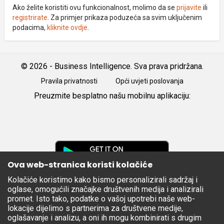
Ako želite koristiti ovu funkcionalnost, molimo da se
prijavite
ili
registrirate
. Za primjer prikaza poduzeća sa svim uključenim
podacima,
kliknite ovdje
.
© 2026 - Business Intelligence. Sva prava pridržana.
Pravila privatnosti
Opći uvjeti poslovanja
Preuzmite besplatno našu mobilnu aplikaciju:
Android
iOS
Google
Play
Ova web-stranica koristi kolačiće
Kolačiće koristimo kako bismo personalizirali sadržaj i
Apple
oglase, omogućili značajke društvenih medija i analizirali
Store
promet. Isto tako, podatke o vašoj upotrebi naše web-
lokacije dijelimo s partnerima za društvene medije,
oglašavanje i analizu, a oni ih mogu kombinirati s drugim