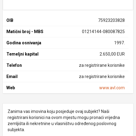
OIB
75923203828
Matični broj - MBS
01214144-080087825
Godina osnivanja
1997.
Temeljni kapital
2.650,00 EUR
Telefon
za registrirane korisnike
Email
za registrirane korisnike
Web
www.avl.com
Zanima vas imovina koju posjeduje ovaj subjekt? Naši
registrirani korisnici na ovom mjestu mogu pronaći vrijedna
zemljišta ili nekretnine u vlasništvu određenog poslovnog
subjekta.