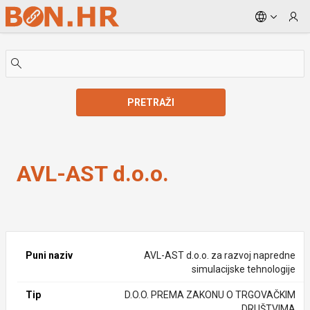
Skip to Main Content
PRETRAŽI
AVL-AST d.o.o.
AVL-AST d.o.o.
Puni naziv
AVL-AST d.o.o. za razvoj napredne
simulacijske tehnologije
Tip
D.O.O. PREMA ZAKONU O TRGOVAČKIM
DRUŠTVIMA