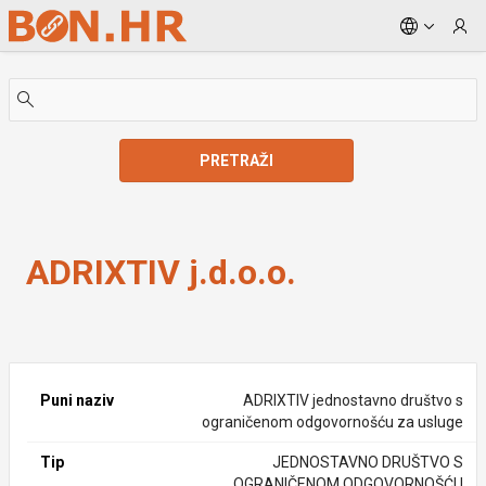
Skip to Main Content
PRETRAŽI
ADRIXTIV j.d.o.o.
ADRIXTIV j.d.o.o.
Puni naziv
ADRIXTIV jednostavno društvo s
ograničenom odgovornošću za usluge
Tip
JEDNOSTAVNO DRUŠTVO S
OGRANIČENOM ODGOVORNOŠĆU