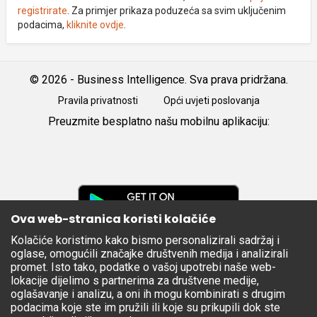
registrirate
. Za primjer prikaza poduzeća sa svim uključenim
podacima,
kliknite ovdje
.
© 2026 - Business Intelligence. Sva prava pridržana.
Pravila privatnosti
Opći uvjeti poslovanja
Preuzmite besplatno našu mobilnu aplikaciju:
Android
iOS
Google
Play
Ova web-stranica koristi kolačiće
Kolačiće koristimo kako bismo personalizirali sadržaj i
Apple
oglase, omogućili značajke društvenih medija i analizirali
Store
promet. Isto tako, podatke o vašoj upotrebi naše web-
lokacije dijelimo s partnerima za društvene medije,
oglašavanje i analizu, a oni ih mogu kombinirati s drugim
podacima koje ste im pružili ili koje su prikupili dok ste