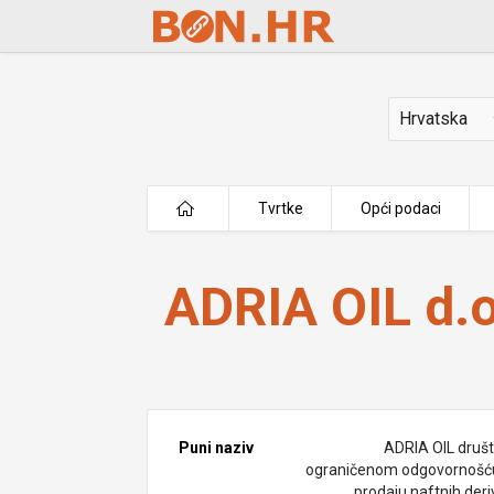
Skip to Main Content
Država
Tvrtke
Opći podaci
ADRIA OIL d.o.o.
ADRIA OIL d.o
Puni naziv
ADRIA OIL društ
ograničenom odgovornošć
prodaju naftnih deri