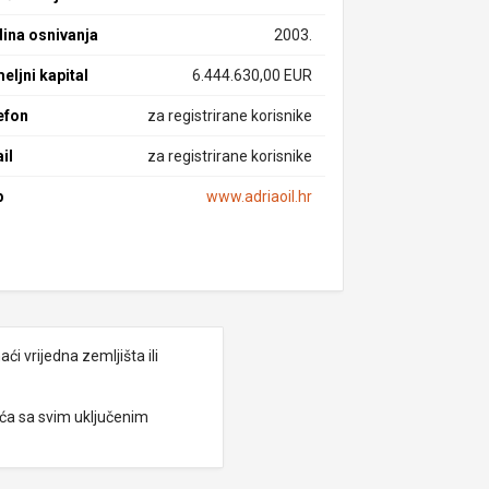
ina osnivanja
2003.
eljni kapital
6.444.630,00 EUR
efon
za registrirane korisnike
il
za registrirane korisnike
b
www.adriaoil.hr
i vrijedna zemljišta ili
eća sa svim uključenim