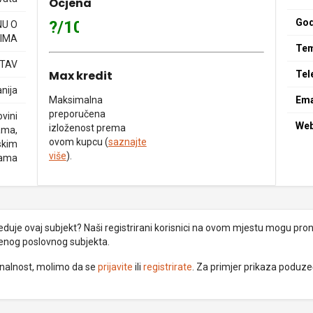
Ocjena
God
?/10
NU O
IMA
Tem
STAV
Max kredit
Tel
nija
Maksimalna
Ema
preporučena
vini
We
izloženost prema
ama,
ovom kupcu (
saznajte
skim
više
).
jama
uje ovaj subjekt? Naši registrirani korisnici na ovom mjestu mogu pronać
đenog poslovnog subjekta.
ionalnost, molimo da se
prijavite
ili
registrirate
. Za primjer prikaza poduz