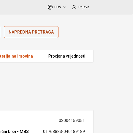
HRV
Prijava
NAPREDNA PRETRAGA
erijalna imovina
Procjena vrijednosti
03004159051
ični broj - MBS
01768883-040189189