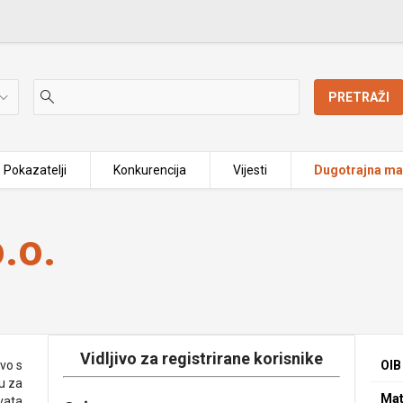
PRETRAŽI
Pokazatelji
Konkurencija
Vijesti
Dugotrajna mat
.o.
Vidljivo za registrirane korisnike
vo s
OIB
u za
Mat
vata