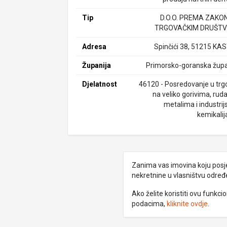
Tip
D.O.O. PREMA ZAKO
TRGOVAČKIM DRUŠTV
Adresa
Spinčići 38, 51215 KA
Županija
Primorsko-goranska župa
Djelatnost
46120 - Posredovanje u trgo
na veliko gorivima, rud
metalima i industrij
kemikali
Zanima vas imovina koju posjed
nekretnine u vlasništvu odre
Ako želite koristiti ovu funkc
podacima,
kliknite ovdje
.