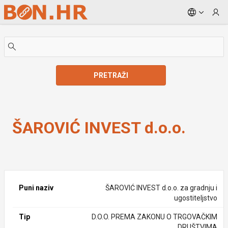
Skip to Main Content
PRETRAŽI
ŠAROVIĆ INVEST d.o.o.
ŠAROVIĆ INVEST d.o.o.
Puni naziv
ŠAROVIĆ INVEST d.o.o. za gradnju i
ugostiteljstvo
Tip
D.O.O. PREMA ZAKONU O TRGOVAČKIM
DRUŠTVIMA