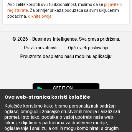
Ako želite koristiti ovu funkcionalnost, molimo da se
prijavite
ili
registrirate
. Za primjer prikaza poduzeća sa svim uključenim
podacima,
kliknite ovdje
.
© 2026 - Business Intelligence. Sva prava pridržana.
Pravila privatnosti
Opći uvjeti poslovanja
Preuzmite besplatno našu mobilnu aplikaciju:
Android
iOS
Google
Play
Ova web-stranica koristi kolačiće
Kolačiće koristimo kako bismo personalizirali sadržaj i
Apple
oglase, omogućili značajke društvenih medija i analizirali
Store
promet. Isto tako, podatke o vašoj upotrebi naše web-
lokacije dijelimo s partnerima za društvene medije,
oglašavanje i analizu, a oni ih mogu kombinirati s drugim