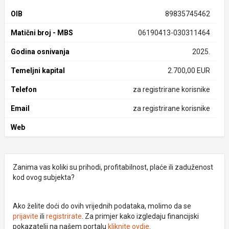
OIB
89835745462
Matični broj - MBS
06190413-030311464
Godina osnivanja
2025.
Temeljni kapital
2.700,00 EUR
Telefon
za registrirane korisnike
Email
za registrirane korisnike
Web
Zanima vas koliki su prihodi, profitabilnost, plaće ili zaduženost
kod ovog subjekta?
Ako želite doći do ovih vrijednih podataka, molimo da se
prijavite
ili
registrirate
. Za primjer kako izgledaju financijski
pokazatelji na našem portalu
kliknite ovdje
.