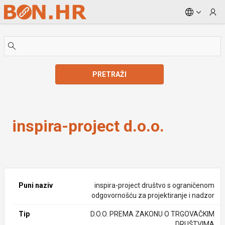
Skip to Main Content
PRETRAŽI
inspira-project d.o.o.
inspira-project d.o.o.
Puni naziv
inspira-project društvo s ograničenom
odgovornošću za projektiranje i nadzor
Tip
D.O.O. PREMA ZAKONU O TRGOVAČKIM
DRUŠTVIMA