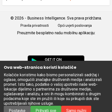
© 2026 - Business Intelligence. Sva prava pridržana.
Pravila privatnosti
Opći uvjeti poslovanja
Preuzmite besplatno našu mobilnu aplikaciju:
Android
iOS
Google
Play
Ova web-stranica koristi kolačiće
Kolačiće koristimo kako bismo personalizirali sadržaj i
Apple
oglase, omogućili značajke društvenih medija i analizirali
Store
promet. Isto tako, podatke o vašoj upotrebi naše web-
lokacije dijelimo s partnerima za društvene medije,
oglašavanje i analizu, a oni ih mogu kombinirati s drugim
podacima koje ste im pružili ili koje su prikupili dok ste
upotrebljavali njihove usluge.
Postavke
Prihvati sve
Samo nužni