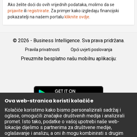
Ako želite doći do ovih vrijednih podataka, molimo da se
prijavite
ili
registrirate
. Za primjer kako izgledaju financijski
pokazatelji na našem portalu
kliknite ovdje
.
© 2026 - Business Intelligence. Sva prava pridržana.
Pravila privatnosti
Opći uvjeti poslovanja
Preuzmite besplatno našu mobilnu aplikaciju:
Android
iOS
Google
Play
Ova web-stranica koristi kolačiće
Kolačiće koristimo kako bismo personalizirali sadržaj i
Apple
oglase, omogućili značajke društvenih medija i analizirali
Store
promet. Isto tako, podatke o vašoj upotrebi naše web-
lokacije dijelimo s partnerima za društvene medije,
oglašavanje i analizu, a oni ih mogu kombinirati s drugim