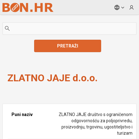
Skip to Main Content
PRETRAŽI
ZLATNO JAJE d.o.o.
ZLATNO JAJE d.o.o.
Puni naziv
ZLATNO JAJE društvo s ograničenom
odgovornošću za poljoprivredu,
proizvodnju, trgovinu, ugostiteljstvo i
turizam