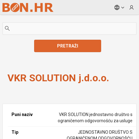
Skip to Main Content
PRETRAŽI
VKR SOLUTION j.d.o.o.
VKR SOLUTION j.d.o.o.
Puni naziv
VKR SOLUTION jednostavno društvo s
ograničenom odgovornošću za usluge
Tip
JEDNOSTAVNO DRUŠTVO S
OGRANIČENOM ODGOVORNOŠĆU