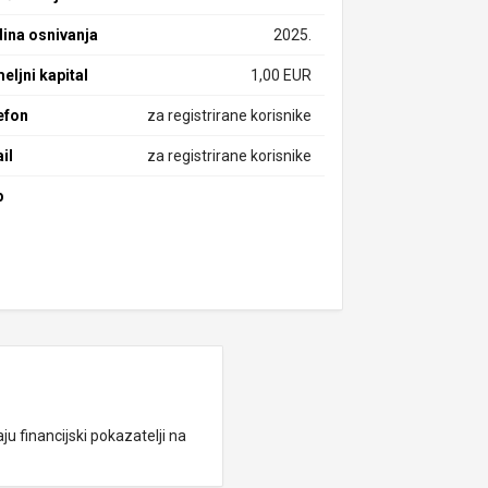
ina osnivanja
2025.
eljni kapital
1,00 EUR
efon
za registrirane korisnike
il
za registrirane korisnike
b
ju financijski pokazatelji na