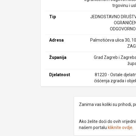
trgovinu i u
Tip
JEDNOSTAVNO DRUŠTV
OGRANIČE
ODGOVORNO
Adresa
Palmotićeva ulica 30, 1
ZAG
Županija
Grad Zagreb i Zagreb
župa
Djelatnost
81220 - Ostale djelatn
čišćenja zgrada i obje
Zanima vas koliki su prihodi, p
Ako želite doći do ovih vrije
našem portalu
kliknite ovdje
.