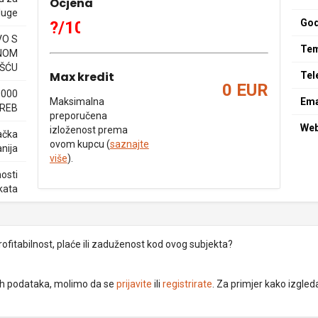
Ocjena
sluge
God
?/10
O S
Tem
NOM
ŠĆU
Max kredit
Tel
0 EUR
0000
Maksimalna
Ema
REB
preporučena
We
izloženost prema
ačka
ovom kupcu (
saznajte
nija
više
).
osti
kata
rofitabilnost, plaće ili zaduženost kod ovog subjekta?
dnih podataka, molimo da se
prijavite
ili
registrirate
. Za primjer kako izgleda