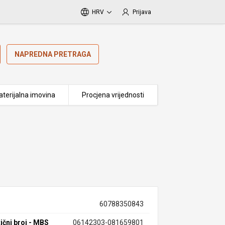
HRV
Prijava
NAPREDNA PRETRAGA
terijalna imovina
Procjena vrijednosti
60788350843
ični broj - MBS
06142303-081659801