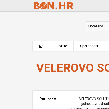
Skip to Main Content
Država
Tvrtke
Opći podaci
VELEROVO SOLUTIONS j.d.o.o.
VELEROVO SO
Puni naziv
VELEROVO SOLUT
jednostavno društ
ograničenom odgovornošć