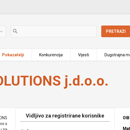
PRETRAŽI
Pokazatelji
Konkurencija
Vijesti
Dugotrajna ma
LUTIONS j.d.o.o.
Vidljivo za registrirane korisnike
IONS
OIB
vo s
Mat
u za