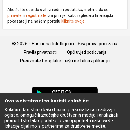
Ako želite doći do ovih vrijednih podataka, molimo da se
prijavite
ili
registrirate
. Za primjer kako izgledaju financijski
pokazatelji na našem portalu
kliknite ovdje
.
© 2026 - Business Intelligence. Sva prava pridržana.
Pravila privatnosti
Opći uvjeti poslovanja
Preuzmite besplatno našu mobilnu aplikaciju:
Android
iOS
Google
Play
Ova web-stranica koristi kolačiće
Kolačiće koristimo kako bismo personalizirali sadržaj i
Apple
oglase, omogućili značajke društvenih medija i analizirali
Store
promet. Isto tako, podatke o vašoj upotrebi naše web-
lokacije dijelimo s partnerima za društvene medije,