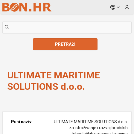
Skip to Main Content
PRETRAŽI
ULTIMATE MARITIME SOLUTIONS d.o.o.
ULTIMATE MARITIME
SOLUTIONS d.o.o.
Puni naziv
ULTIMATE MARITIME SOLUTIONS d.o.o.
za istraživanje i razvoj brodskih
tehnoloških procesa i trgovina