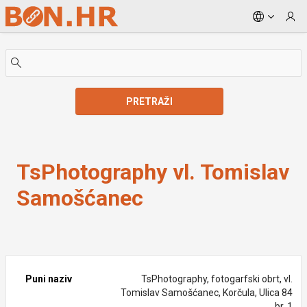
Skip to Main Content
PRETRAŽI
TsPhotography vl. Tomislav Samošćanec
TsPhotography vl. Tomislav
Samošćanec
Puni naziv
TsPhotography, fotogarfski obrt, vl.
Tomislav Samošćanec, Korčula, Ulica 84
br. 1