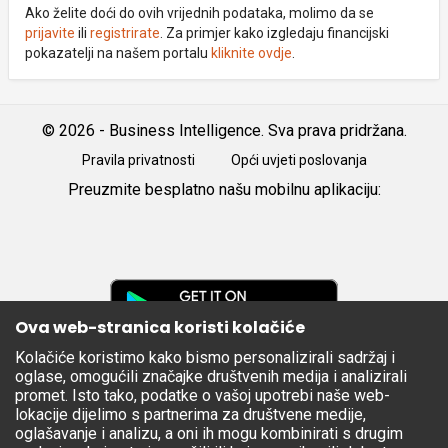
Ako želite doći do ovih vrijednih podataka, molimo da se
prijavite
ili
registrirate
. Za primjer kako izgledaju financijski
pokazatelji na našem portalu
kliknite ovdje
.
© 2026 - Business Intelligence. Sva prava pridržana.
Pravila privatnosti
Opći uvjeti poslovanja
Preuzmite besplatno našu mobilnu aplikaciju:
Android
iOS
Google
Play
Ova web-stranica koristi kolačiće
Kolačiće koristimo kako bismo personalizirali sadržaj i
Apple
oglase, omogućili značajke društvenih medija i analizirali
Store
promet. Isto tako, podatke o vašoj upotrebi naše web-
lokacije dijelimo s partnerima za društvene medije,
oglašavanje i analizu, a oni ih mogu kombinirati s drugim