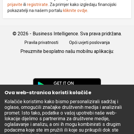
prijavite
ili
registrirate
. Za primjer kako izgledaju financijski
pokazatelji na našem portalu
kliknite ovdje
.
© 2026 - Business Intelligence. Sva prava pridržana.
Pravila privatnosti
Opći uvjeti poslovanja
Preuzmite besplatno našu mobilnu aplikaciju:
Android
iOS
Google
Play
Ova web-stranica koristi kolačiće
Kolačiće koristimo kako bismo personalizirali sadržaj i
Apple
oglase, omogućili značajke društvenih medija i analizirali
Store
promet. Isto tako, podatke o vašoj upotrebi naše web-
lokacije dijelimo s partnerima za društvene medije,
oglašavanje i analizu, a oni ih mogu kombinirati s drugim
podacima koje ste im pružili ili koje su prikupili dok ste