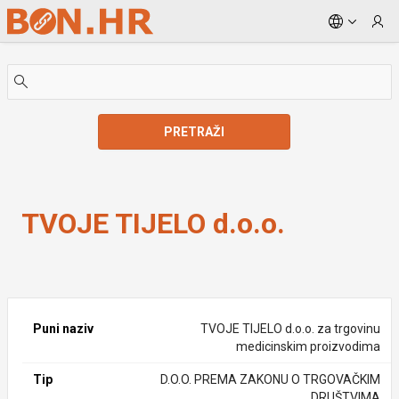
Skip to Main Content
PRETRAŽI
TVOJE TIJELO d.o.o.
TVOJE TIJELO d.o.o.
Puni naziv
TVOJE TIJELO d.o.o. za trgovinu
medicinskim proizvodima
Tip
D.O.O. PREMA ZAKONU O TRGOVAČKIM
DRUŠTVIMA