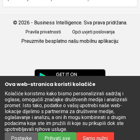
© 2026 - Business Intelligence. Sva prava pridržana.
Pravila privatnosti
Opći uvjeti poslovanja
Preuzmite besplatno našu mobilnu aplikaciju:
Android
iOS
Google
Play
Ova web-stranica koristi kolačiće
Kolačiće koristimo kako bismo personalizirali sadržaj i
Apple
oglase, omogućili značajke društvenih medija i analizirali
Store
promet. Isto tako, podatke o vašoj upotrebi naše web-
lokacije dijelimo s partnerima za društvene medije,
oglašavanje i analizu, a oni ih mogu kombinirati s drugim
podacima koje ste im pružili ili koje su prikupili dok ste
upotrebljavali njihove usluge.
Postavke
Prihvati sve
Samo nužni