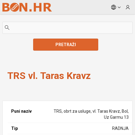
Skip to Main Content
PRETRAŽI
TRS vl. Taras Kravz
TRS vl. Taras Kravz
Puni naziv
TRS, obrt za usluge, vl. Taras Kravz, Bol,
Uz Garmu 13
Tip
RADNJA