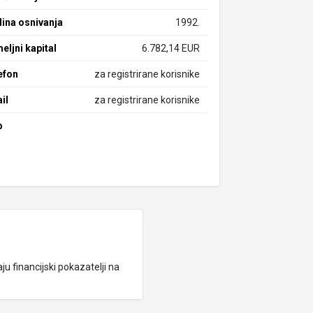
ina osnivanja
1992.
eljni kapital
6.782,14 EUR
efon
za registrirane korisnike
il
za registrirane korisnike
b
ju financijski pokazatelji na