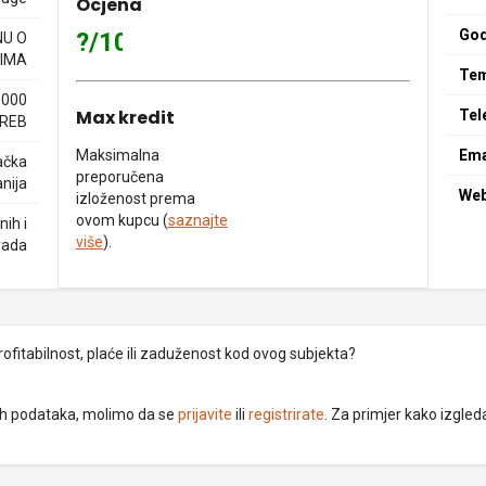
Ocjena
God
?/10
NU O
IMA
Tem
0000
Max kredit
Tel
REB
Maksimalna
Ema
ačka
preporučena
nija
We
izloženost prema
ovom kupcu (
saznajte
ih i
više
).
rada
rofitabilnost, plaće ili zaduženost kod ovog subjekta?
dnih podataka, molimo da se
prijavite
ili
registrirate
. Za primjer kako izgleda