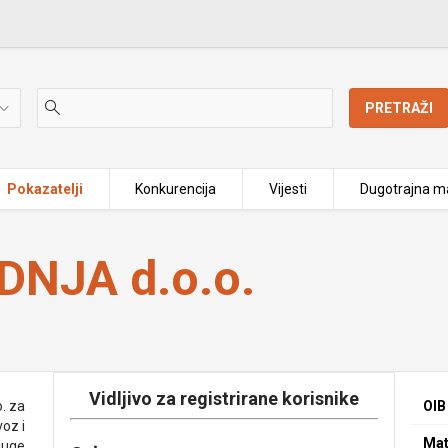
PRETRAŽI
Pokazatelji
Konkurencija
Vijesti
Dugotrajna ma
NJA d.o.o.
Vidljivo za registrirane korisnike
. za
OIB
voz i
Mat
luge