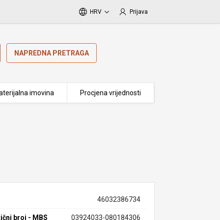
HRV
Prijava
NAPREDNA PRETRAGA
terijalna imovina
Procjena vrijednosti
46032386734
ični broj - MBS
03924033-080184306