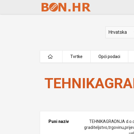
Skip to Main Content
Država
Tvrtke
Opći podaci
TEHNIKAGRADNJA d.o.o.
TEHNIKAGRAD
Puni naziv
TEHNIKAGRADNJA d.o.o
graditeljstvo,trgovinu,prije
us