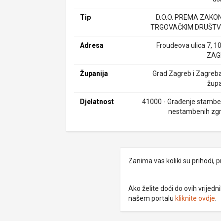
Tip
D.O.O. PREMA ZAKO
TRGOVAČKIM DRUŠTV
Adresa
Froudeova ulica 7, 1
ZAG
Županija
Grad Zagreb i Zagreb
župa
Djelatnost
41000 - Građenje stamben
nestambenih zg
Zanima vas koliki su prihodi, p
Ako želite doći do ovih vrije
našem portalu
kliknite ovdje
.