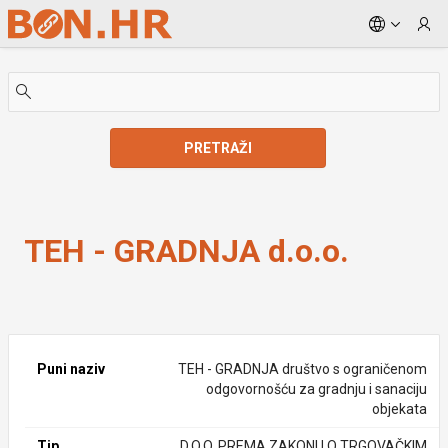
Skip to Main Content
PRETRAŽI
TEH - GRADNJA d.o.o.
TEH - GRADNJA d.o.o.
Puni naziv
TEH - GRADNJA društvo s ograničenom
odgovornošću za gradnju i sanaciju
objekata
Tip
D.O.O. PREMA ZAKONU O TRGOVAČKIM