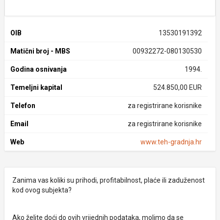
OIB
13530191392
Matični broj - MBS
00932272-080130530
Godina osnivanja
1994.
Temeljni kapital
524.850,00 EUR
Telefon
za registrirane korisnike
Email
za registrirane korisnike
Web
www.teh-gradnja.hr
Zanima vas koliki su prihodi, profitabilnost, plaće ili zaduženost
kod ovog subjekta?
Ako želite doći do ovih vrijednih podataka, molimo da se