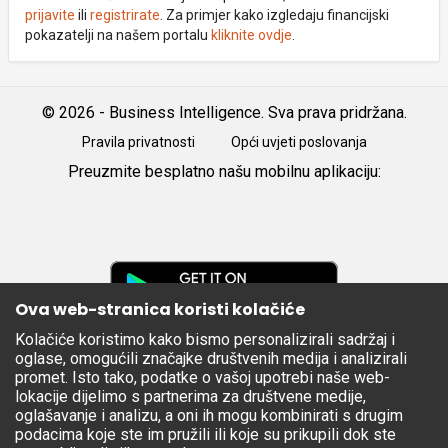
prijavite
ili
registrirate
. Za primjer kako izgledaju financijski
pokazatelji na našem portalu
kliknite ovdje
.
© 2026 - Business Intelligence. Sva prava pridržana.
Pravila privatnosti
Opći uvjeti poslovanja
Preuzmite besplatno našu mobilnu aplikaciju:
Android
iOS
Google
Play
Ova web-stranica koristi kolačiće
Kolačiće koristimo kako bismo personalizirali sadržaj i
Apple
oglase, omogućili značajke društvenih medija i analizirali
Store
promet. Isto tako, podatke o vašoj upotrebi naše web-
lokacije dijelimo s partnerima za društvene medije,
oglašavanje i analizu, a oni ih mogu kombinirati s drugim
podacima koje ste im pružili ili koje su prikupili dok ste