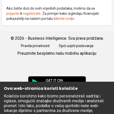
Ako želite doći do ovih vrijednih podataka, molimo da se
prijavite
ili
registrirate
. Za primjer kako izgledaju financijski
pokazatelji na našem portalu
kliknite ovdje
.
© 2026 - Business Intelligence. Sva prava pridržana.
Pravila privatnosti
Opći uvjeti poslovanja
Preuzmite besplatno našu mobilnu aplikaciju:
Android
iOS
Google
Play
Ova web-stranica koristi kolačiće
Kolačiće koristimo kako bismo personalizirali sadržaj i
Apple
oglase, omogućili značajke društvenih medija i analizirali
Store
promet. Isto tako, podatke o vašoj upotrebi naše web-
lokacije dijelimo s partnerima za društvene medije,