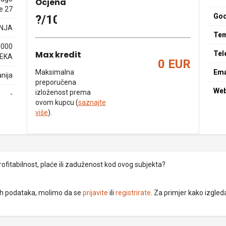
Ocjena
e 27
God
?/10
NJA
Tem
1000
Max kredit
Tel
JEKA
0 EUR
Maksimalna
Ema
nija
preporučena
We
izloženost prema
-
ovom kupcu (
saznajte
više
).
rofitabilnost, plaće ili zaduženost kod ovog subjekta?
dnih podataka, molimo da se
prijavite
ili
registrirate
. Za primjer kako izgleda