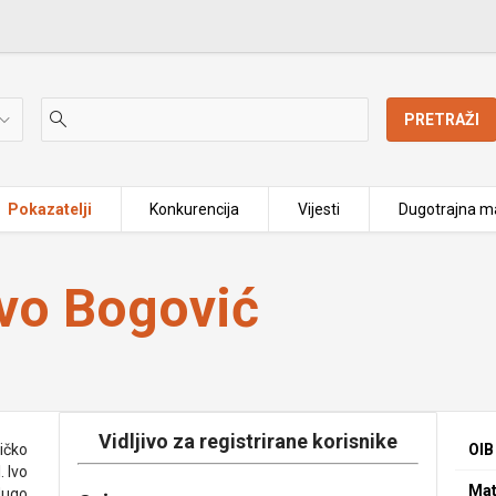
PRETRAŽI
Pokazatelji
Konkurencija
Vijesti
Dugotrajna ma
 Ivo Bogović
Vidljivo za registrirane korisnike
ničko
OIB
. Ivo
Mat
Jugo