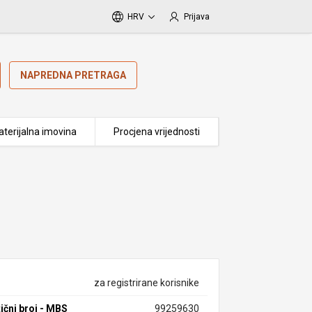
HRV
Prijava
NAPREDNA PRETRAGA
terijalna imovina
Procjena vrijednosti
za registrirane korisnike
ični broj - MBS
99259630