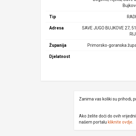
Bujkov
Tip
RAD
Adresa
SAVE JUGO BUJKOVE 27, 5
RI
Županija
Primorsko-goranska župa
Djelatnost
Zanima vas koliki su prihodi, p
Ako želite doći do ovih vrije
našem portalu
kliknite ovdje
.