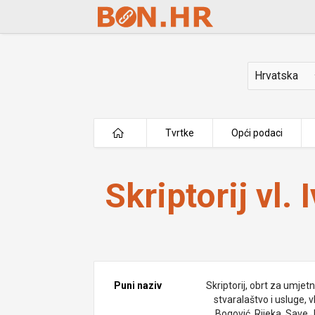
Skip to Main Content
Država
Tvrtke
Opći podaci
Skriptorij vl. Ivo Bogović
Skriptorij vl.
Puni naziv
Skriptorij, obrt za umjet
stvaralaštvo i usluge, vl
Bogović, Rijeka, Save 