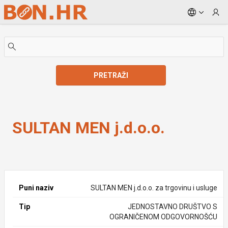
Skip to Main Content
PRETRAŽI
SULTAN MEN j.d.o.o.
SULTAN MEN j.d.o.o.
Puni naziv
SULTAN MEN j.d.o.o. za trgovinu i usluge
Tip
JEDNOSTAVNO DRUŠTVO S
OGRANIČENOM ODGOVORNOŠĆU