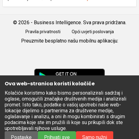
© 2026 - Business Intelligence. Sva prava pridržana.
Pravila privatnosti
Opći uvjeti poslovanja
Preuzmite besplatno našu mobilnu aplikaciju:
Android
iOS
Google
Play
Ova web-stranica koristi kolačiće
Kolačiće koristimo kako bismo personalizirali sadržaj i
Apple
oglase, omogućili značajke društvenih medija i analizirali
Store
promet. Isto tako, podatke o vašoj upotrebi naše web-
lokacije dijelimo s partnerima za društvene medije,
oglašavanje i analizu, a oni ih mogu kombinirati s drugim
podacima koje ste im pružili ili koje su prikupili dok ste
upotrebljavali njihove usluge.
Postavke
Prihvati sve
Samo nužni