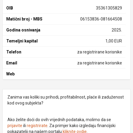
OIB
35361305829
Matični broj - MBS
06153836-081664508
Godina osnivanja
2025.
Temeljni kapital
1,00 EUR
Telefon
za registrirane korisnike
Email
za registrirane korisnike
Web
Zanima vas koliki su prihodi, profitabilnost, plaće ili zaduženost
kod ovog subjekta?
Ako želite doći do ovih vrijednih podataka, molimo da se
prijavite
ili
registrirate
. Za primjer kako izgledaju financijski
pokazatelji na našem portalu
kliknite ovdje
.