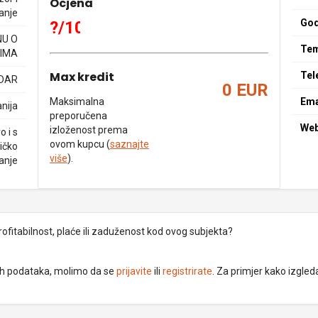
Ocjena
anje
God
?/10
NU O
Tem
IMA
Max kredit
Tel
ADAR
0 EUR
Maksimalna
Ema
nija
preporučena
We
izloženost prema
o i s
ovom kupcu (
saznajte
ičko
više
).
anje
rofitabilnost, plaće ili zaduženost kod ovog subjekta?
dnih podataka, molimo da se
prijavite
ili
registrirate
. Za primjer kako izgleda