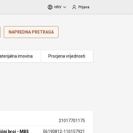
HRV
Prijava
NAPREDNA PRETRAGA
terijalna imovina
Procjena vrijednosti
21017701175
ični broj - MBS
06190812-110157921