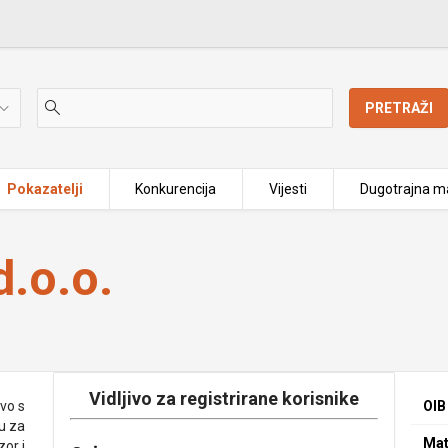
PRETRAŽI
Pokazatelji
Konkurencija
Vijesti
Dugotrajna ma
.o.o.
Vidljivo za registrirane korisnike
vo s
OIB
u za
Mat
zor i