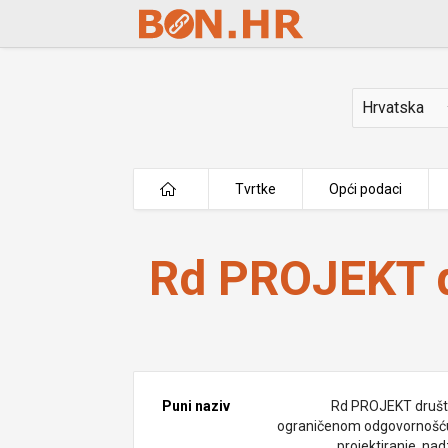
Skip to Main Content
Država
Tvrtke
Opći podaci
Rd PROJEKT d.o.o.
Rd PROJEKT d
Puni naziv
Rd PROJEKT društ
ograničenom odgovornošć
projektiranje, nad