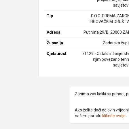
savjetov
Tip
D.O.O. PREMA ZAKO
TRGOVAČKIM DRUŠTV
Adresa
Put Nina 29/B, 23000 Z
Županija
Zadarska župa
Djelatnost
71129 - Ostalo inženjerstv
njim povezano tehn
savjetov
Zanima vas koliki su prihodi, p
Ako želite doći do ovih vrije
našem portalu
kliknite ovdje
.