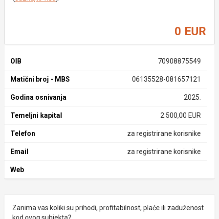
0 EUR
OIB
70908875549
Matični broj - MBS
06135528-081657121
Godina osnivanja
2025.
Temeljni kapital
2.500,00 EUR
Telefon
za registrirane korisnike
Email
za registrirane korisnike
Web
Zanima vas koliki su prihodi, profitabilnost, plaće ili zaduženost
kod ovog subjekta?