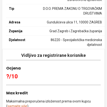
Tip
D.O.O. PREMA ZAKONU O TRGOVAČKIM
DRUŠTVIMA
Adresa
Gundulićeva ulica 11, 10000 ZAGREB
Županija
Grad Zagreb i Zagrebačka županija
Djelatnost
86220 - Specijalistička medicinska
djelatnost
Vidljivo za registrirane korisnike
Ocjena
?/10
Max kredit
Maksimalna preporučena izloženost prema ovom kupcu
(
saznajte više
).