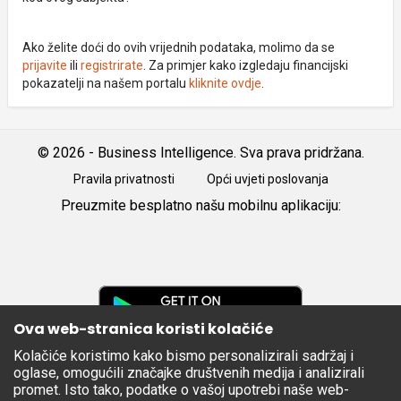
Ako želite doći do ovih vrijednih podataka, molimo da se
prijavite
ili
registrirate
. Za primjer kako izgledaju financijski
pokazatelji na našem portalu
kliknite ovdje
.
© 2026 - Business Intelligence. Sva prava pridržana.
Pravila privatnosti
Opći uvjeti poslovanja
Preuzmite besplatno našu mobilnu aplikaciju:
Android
iOS
Google
Play
Ova web-stranica koristi kolačiće
Kolačiće koristimo kako bismo personalizirali sadržaj i
Apple
oglase, omogućili značajke društvenih medija i analizirali
Store
promet. Isto tako, podatke o vašoj upotrebi naše web-