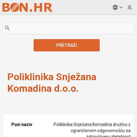
Skip to Main Content
PRETRAŽI
Poliklinika Snježana Komadina d.o.o.
Poliklinika Snježana
Komadina d.o.o.
Puni naziv
Poliklinika Snježana Komadina društvo s
ograničenom odgovornošću za
zdravstvenu djelatnost