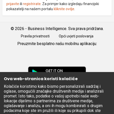
prijavite
ili
registrirate
. Za primjer kako izgledaju financijski
pokazatelji na našem portalu
kliknite ovdje
.
© 2026 - Business Intelligence. Sva prava pridržana.
Pravila privatnosti
Opći uvjeti poslovanja
Preuzmite besplatno našu mobilnu aplikaciju:
Android
iOS
Google
Play
Ova web-stranica koristi kolačiće
Kolačiće koristimo kako bismo personalizirali sadržaj i
Apple
oglase, omogućili značajke društvenih medija i analizirali
Store
promet. Isto tako, podatke o vašoj upotrebi naše web-
lokacije dijelimo s partnerima za društvene medije,
oglašavanje i analizu, a oni ih mogu kombinirati s drugim
podacima koje ste im pružili ili koje su prikupili dok ste