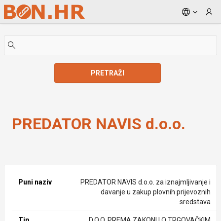
Skip to Main Content
PRETRAŽI
PREDATOR NAVIS d.o.o.
PREDATOR NAVIS d.o.o.
Puni naziv
PREDATOR NAVIS d.o.o. za iznajmljivanje i
davanje u zakup plovnih prijevoznih
sredstava
Tip
D.O.O. PREMA ZAKONU O TRGOVAČKIM