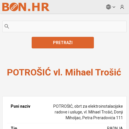
Skip to Main Content
PRETRAŽI
POTROŠIĆ vl. Mihael Trošić
POTROŠIĆ vl. Mihael Trošić
Puni naziv
POTROŠIĆ, obrt za elektroinstalacijske
radove i usluge, vl. Mihael Trošić, Donji
Miholjac, Petra Preradovića 111
Tip
RADNJA