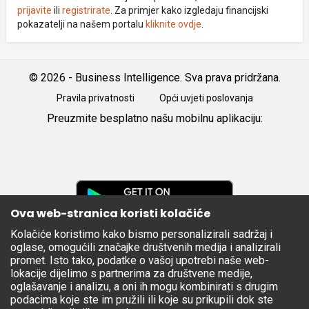
prijavite
ili
registrirate
. Za primjer kako izgledaju financijski
pokazatelji na našem portalu
kliknite ovdje
.
© 2026 - Business Intelligence. Sva prava pridržana.
Pravila privatnosti
Opći uvjeti poslovanja
Preuzmite besplatno našu mobilnu aplikaciju:
Android
iOS
Google
Play
Ova web-stranica koristi kolačiće
Kolačiće koristimo kako bismo personalizirali sadržaj i
Apple
oglase, omogućili značajke društvenih medija i analizirali
Store
promet. Isto tako, podatke o vašoj upotrebi naše web-
lokacije dijelimo s partnerima za društvene medije,
oglašavanje i analizu, a oni ih mogu kombinirati s drugim
podacima koje ste im pružili ili koje su prikupili dok ste