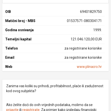
OIB
69401829750
Matični broj - MBS
01537571-080304171
Godina osnivanja
1999.
Temeljni kapital
121.046.120,00 EUR
Telefon
za registrirane korisnike
Email
za registrirane korisnike
Web
www.plinacro.hr
Zanima vas koliki su prihodi, profitabilnost, plaće ili zaduženost
kod ovog subjekta?
Ako želite doći do ovih vrijednih podataka, molimo da se
prijavite
ili
registrirate
. Za primjer kako izgledaju financijski