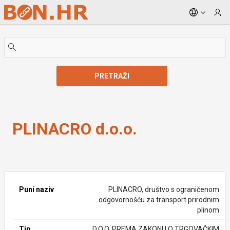
Skip to Main Content
PRETRAŽI
PLINACRO d.o.o.
PLINACRO d.o.o.
Puni naziv
PLINACRO, društvo s ograničenom
odgovornošću za transport prirodnim
plinom
Tip
D.O.O. PREMA ZAKONU O TRGOVAČKIM