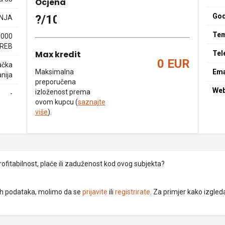
Ocjena
God
?/10
NJA
Tem
0000
REB
Max kredit
Tel
0 EUR
ačka
Maksimalna
Ema
nija
preporučena
We
izloženost prema
-
ovom kupcu (
saznajte
više
).
rofitabilnost, plaće ili zaduženost kod ovog subjekta?
dnih podataka, molimo da se
prijavite
ili
registrirate
. Za primjer kako izgleda