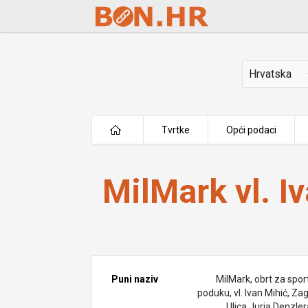
Skip to Main Content
Država
Tvrtke
Opći podaci
MilMark vl. Ivan Mihić
MilMark vl. I
Puni naziv
MilMark, obrt za spor
poduku, vl. Ivan Mihić, Za
Ulica Jurja Denzler