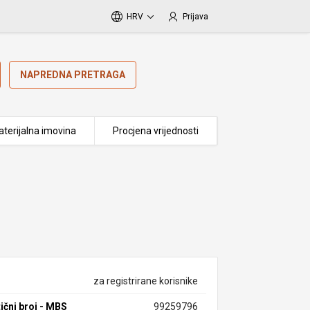
HRV
Prijava
NAPREDNA PRETRAGA
terijalna imovina
Procjena vrijednosti
za registrirane korisnike
ični broj - MBS
99259796