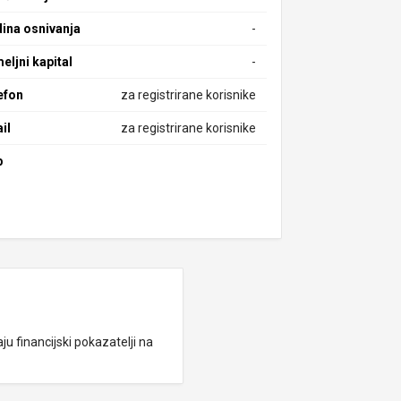
ina osnivanja
-
eljni kapital
-
efon
za registrirane korisnike
il
za registrirane korisnike
b
ju financijski pokazatelji na