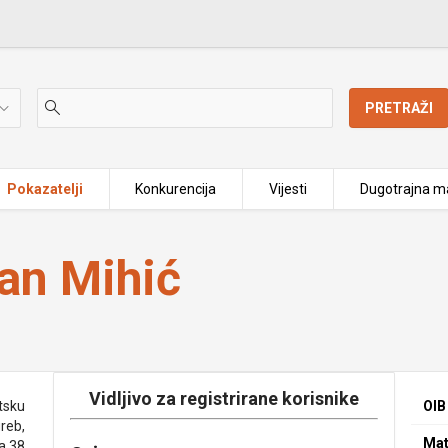
PRETRAŽI
Pokazatelji
Konkurencija
Vijesti
Dugotrajna ma
van Mihić
Vidljivo za registrirane korisnike
tsku
OIB
greb,
Mat
a 38