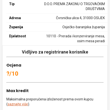
Tip
D.O.O. PREMA ZAKONU O TRGOVAČKIM
DRUŠTVIMA
Adresa
Čvrsnička ulica 4, 31000 OSIJEK
Županija
Osječko-baranjska županija
Djelatnost
10110 - Prerada i konzerviranje mesa,
osim mesa peradi
Vidljivo za registrirane korisnike
Ocjena
?/10
Max kredit
Maksimalna preporučena izloženost prema ovom kupcu
(
saznajte više
).