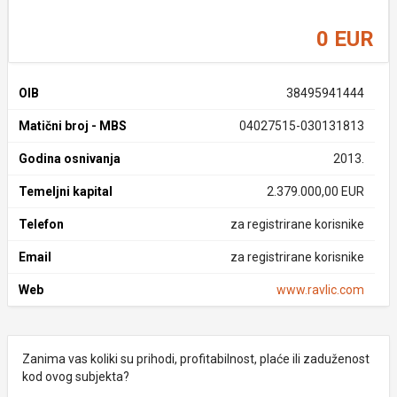
0 EUR
OIB
38495941444
Matični broj - MBS
04027515-030131813
Godina osnivanja
2013.
Temeljni kapital
2.379.000,00 EUR
Telefon
za registrirane korisnike
Email
za registrirane korisnike
Web
www.ravlic.com
Zanima vas koliki su prihodi, profitabilnost, plaće ili zaduženost
kod ovog subjekta?