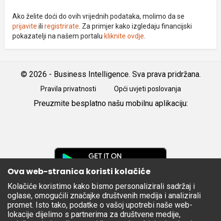
Ako želite doći do ovih vrijednih podataka, molimo da se
prijavite
ili
registrirate
. Za primjer kako izgledaju financijski
pokazatelji na našem portalu
kliknite ovdje
.
© 2026 - Business Intelligence. Sva prava pridržana.
Pravila privatnosti
Opći uvjeti poslovanja
Preuzmite besplatno našu mobilnu aplikaciju:
Android
iOS
Google
Play
Ova web-stranica koristi kolačiće
Kolačiće koristimo kako bismo personalizirali sadržaj i
Apple
oglase, omogućili značajke društvenih medija i analizirali
Store
promet. Isto tako, podatke o vašoj upotrebi naše web-
lokacije dijelimo s partnerima za društvene medije,