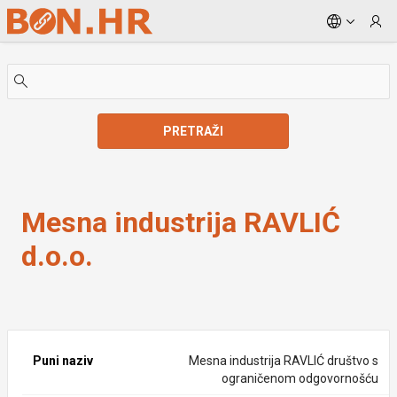
Skip to Main Content
PRETRAŽI
Mesna industrija RAVLIĆ d.o.o.
Mesna industrija RAVLIĆ
d.o.o.
Puni naziv
Mesna industrija RAVLIĆ društvo s
ograničenom odgovornošću