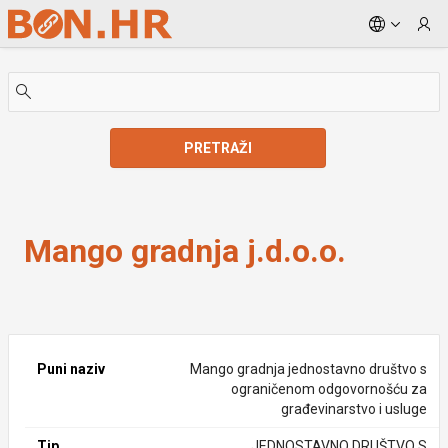
Skip to Main Content
PRETRAŽI
Mango gradnja j.d.o.o.
Mango gradnja j.d.o.o.
Puni naziv
Mango gradnja jednostavno društvo s
ograničenom odgovornošću za
građevinarstvo i usluge
Tip
JEDNOSTAVNO DRUŠTVO S