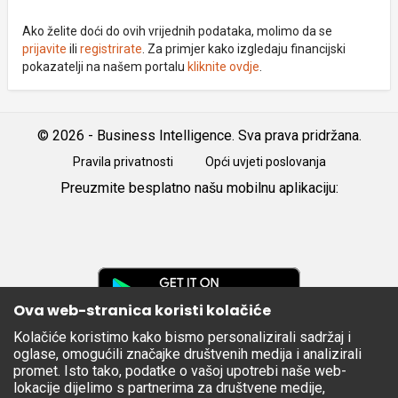
Ako želite doći do ovih vrijednih podataka, molimo da se
prijavite
ili
registrirate
. Za primjer kako izgledaju financijski
pokazatelji na našem portalu
kliknite ovdje
.
© 2026 - Business Intelligence. Sva prava pridržana.
Pravila privatnosti
Opći uvjeti poslovanja
Preuzmite besplatno našu mobilnu aplikaciju:
Android
iOS
Google
Play
Ova web-stranica koristi kolačiće
Kolačiće koristimo kako bismo personalizirali sadržaj i
Apple
oglase, omogućili značajke društvenih medija i analizirali
Store
promet. Isto tako, podatke o vašoj upotrebi naše web-
lokacije dijelimo s partnerima za društvene medije,