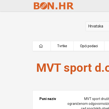
Skip to Main Content
Država
Tvrtke
Opći podaci
MVT sport d.o.o.
MVT sport d.o
Puni naziv
MVT sport društ
ograničenom odgovornošć
rad sportskih obje