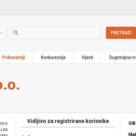
PRETRAŽI
Pokazatelji
Konkurencija
Vijesti
Dugotrajna ma
.o.
Vidljivo za registrirane korisnike
vo s
OIB
u za
Mat
kata