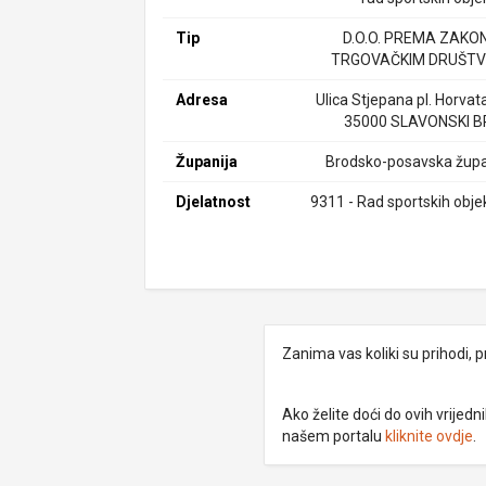
Tip
D.O.O. PREMA ZAKO
TRGOVAČKIM DRUŠTV
Adresa
Ulica Stjepana pl. Horvat
35000 SLAVONSKI 
Županija
Brodsko-posavska župa
Djelatnost
9311 - Rad sportskih obje
Zanima vas koliki su prihodi, p
Ako želite doći do ovih vrije
našem portalu
kliknite ovdje
.