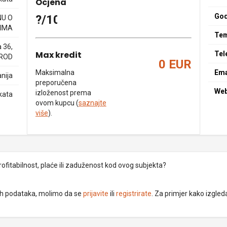
Ocjena
God
?/10
NU O
IMA
Tem
a 36,
Max kredit
Tel
BROD
0 EUR
Maksimalna
Ema
nija
preporučena
We
izloženost prema
kata
ovom kupcu (
saznajte
više
).
rofitabilnost, plaće ili zaduženost kod ovog subjekta?
dnih podataka, molimo da se
prijavite
ili
registrirate
. Za primjer kako izgleda