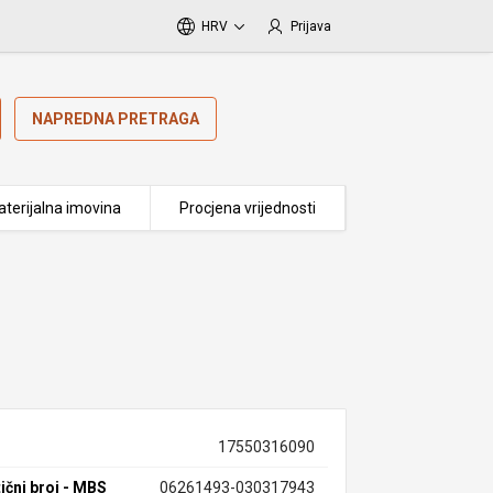
HRV
Prijava
NAPREDNA PRETRAGA
terijalna imovina
Procjena vrijednosti
17550316090
ični broj - MBS
06261493-030317943