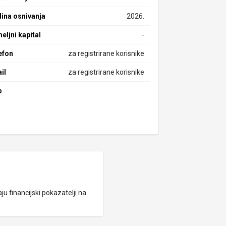
ina osnivanja
2026.
eljni kapital
-
efon
za registrirane korisnike
il
za registrirane korisnike
b
ju financijski pokazatelji na