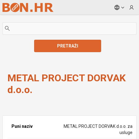
Skip to Main Content
PRETRAŽI
METAL PROJECT DORVAK d.o.o.
METAL PROJECT DORVAK
d.o.o.
Puni naziv
METAL PROJECT DORVAK d.o.o. za
usluge