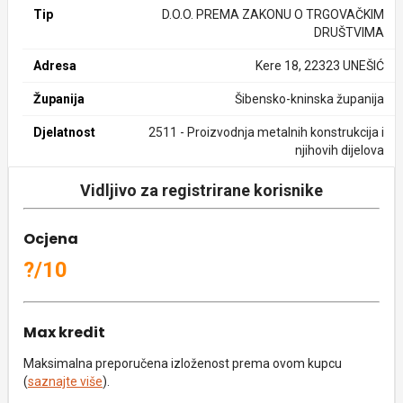
Tip
D.O.O. PREMA ZAKONU O TRGOVAČKIM
DRUŠTVIMA
Adresa
Kere 18, 22323 UNEŠIĆ
Županija
Šibensko-kninska županija
Djelatnost
2511 - Proizvodnja metalnih konstrukcija i
njihovih dijelova
Vidljivo za registrirane korisnike
Ocjena
?/10
Max kredit
Maksimalna preporučena izloženost prema ovom kupcu
(
saznajte više
).