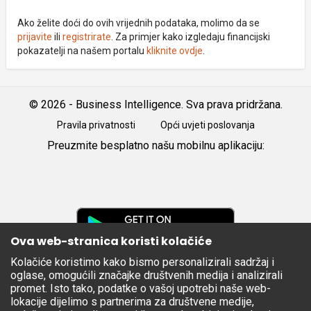
Ako želite doći do ovih vrijednih podataka, molimo da se
prijavite
ili
registrirate
. Za primjer kako izgledaju financijski
pokazatelji na našem portalu
kliknite ovdje
.
© 2026 - Business Intelligence. Sva prava pridržana.
Pravila privatnosti
Opći uvjeti poslovanja
Preuzmite besplatno našu mobilnu aplikaciju:
Android
iOS
Google
Play
Ova web-stranica koristi kolačiće
Kolačiće koristimo kako bismo personalizirali sadržaj i
Apple
oglase, omogućili značajke društvenih medija i analizirali
Store
promet. Isto tako, podatke o vašoj upotrebi naše web-
lokacije dijelimo s partnerima za društvene medije,