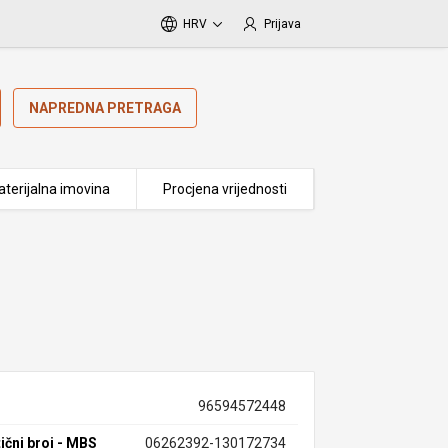
HRV
Prijava
NAPREDNA PRETRAGA
terijalna imovina
Procjena vrijednosti
96594572448
ični broj - MBS
06262392-130172734