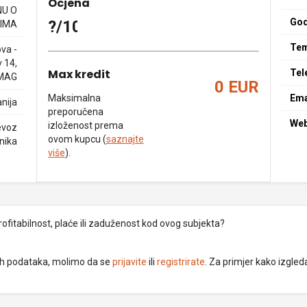
Ocjena
NU O
God
?/10
IMA
Tem
va -
 14,
Max kredit
Tel
MAG
0 EUR
Maksimalna
Ema
nija
preporučena
We
izloženost prema
jevoz
ovom kupcu (
saznajte
nika
više
).
rofitabilnost, plaće ili zaduženost kod ovog subjekta?
dnih podataka, molimo da se
prijavite
ili
registrirate
. Za primjer kako izgleda