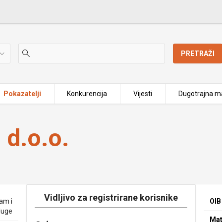
PRETRAŽI
Pokazatelji
Konkurencija
Vijesti
Dugotrajna ma
 d.o.o.
Vidljivo za registrirane korisnike
zam i
OIB
luge
Mat