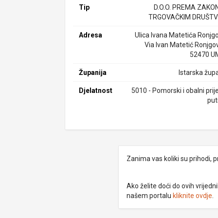
Tip
D.O.O. PREMA ZAKO
TRGOVAČKIM DRUŠTV
Adresa
Ulica Ivana Matetića Ronjgo
Via Ivan Matetić Ronjgov
52470 U
Županija
Istarska župa
Djelatnost
5010 - Pomorski i obalni pri
put
Zanima vas koliki su prihodi, p
Ako želite doći do ovih vrije
našem portalu
kliknite ovdje
.