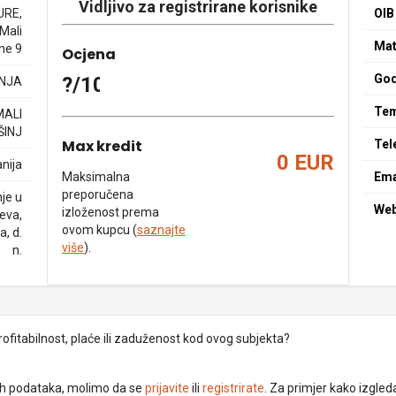
Vidljivo za registrirane korisnike
URE,
OIB
 Mali
Mat
ine 9
Ocjena
God
?/10
NJA
Tem
MALI
ŠINJ
Max kredit
Tel
0 EUR
nija
Maksimalna
Ema
preporučena
nje u
We
izloženost prema
jeva,
ovom kupcu (
saznajte
, d.
više
).
n.
rofitabilnost, plaće ili zaduženost kod ovog subjekta?
dnih podataka, molimo da se
prijavite
ili
registrirate
. Za primjer kako izgleda