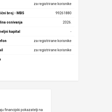
za registrirane korisnike
ični broj - MBS
99261880
ina osnivanja
2026.
eljni kapital
-
efon
za registrirane korisnike
il
za registrirane korisnike
b
ju financijski pokazatelji na