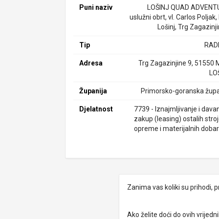
Puni naziv
LOŠINJ QUAD ADVENT
uslužni obrt, vl. Carlos Poljak,
Lošinj, Trg Zagazinj
Tip
RAD
Adresa
Trg Zagazinjine 9, 51550 
LO
Županija
Primorsko-goranska župa
Djelatnost
7739 - Iznajmljivanje i dava
zakup (leasing) ostalih stro
opreme i materijalnih dobara
Zanima vas koliki su prihodi, p
Ako želite doći do ovih vrije