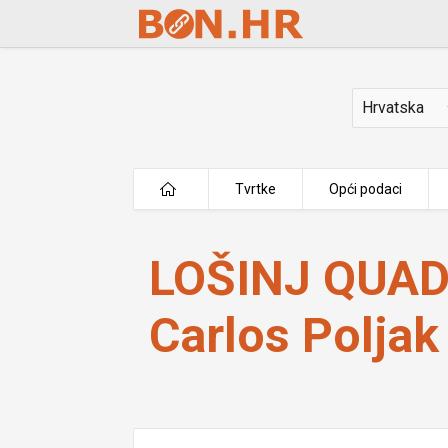
Skip to Main Content
Država
Tvrtke
Opći podaci
LOŠINJ QUAD ADVENTURE vl. Carlos 
LOŠINJ QUAD
Carlos Poljak