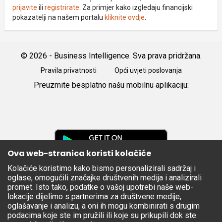
prijavite
ili
registrirate
. Za primjer kako izgledaju financijski
pokazatelji na našem portalu
kliknite ovdje
.
© 2026 - Business Intelligence. Sva prava pridržana.
Pravila privatnosti
Opći uvjeti poslovanja
Preuzmite besplatno našu mobilnu aplikaciju:
Android
iOS
Google
Play
Ova web-stranica koristi kolačiće
Kolačiće koristimo kako bismo personalizirali sadržaj i
Apple
oglase, omogućili značajke društvenih medija i analizirali
Store
promet. Isto tako, podatke o vašoj upotrebi naše web-
lokacije dijelimo s partnerima za društvene medije,
oglašavanje i analizu, a oni ih mogu kombinirati s drugim
podacima koje ste im pružili ili koje su prikupili dok ste