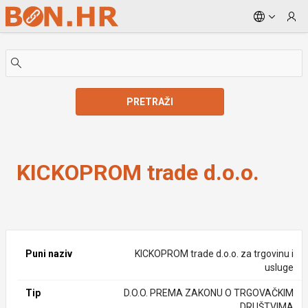
Skip to Main Content
PRETRAŽI
KICKOPROM trade d.o.o.
KICKOPROM trade d.o.o.
Puni naziv
KICKOPROM trade d.o.o. za trgovinu i
usluge
Tip
D.O.O. PREMA ZAKONU O TRGOVAČKIM
DRUŠTVIMA