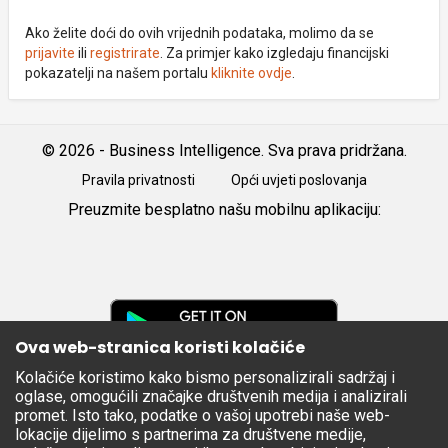
Ako želite doći do ovih vrijednih podataka, molimo da se
prijavite
ili
registrirate
. Za primjer kako izgledaju financijski
pokazatelji na našem portalu
kliknite ovdje
.
© 2026 - Business Intelligence. Sva prava pridržana.
Pravila privatnosti
Opći uvjeti poslovanja
Preuzmite besplatno našu mobilnu aplikaciju:
Android
iOS
Google
Play
Ova web-stranica koristi kolačiće
Kolačiće koristimo kako bismo personalizirali sadržaj i
Apple
oglase, omogućili značajke društvenih medija i analizirali
Store
promet. Isto tako, podatke o vašoj upotrebi naše web-
lokacije dijelimo s partnerima za društvene medije,