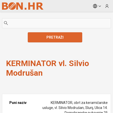
Skip to Main Content
PRETRAŽI
KERMINATOR vl. Silvio Modrušan
KERMINATOR vl. Silvio
Modrušan
Puni naziv
KERMINATOR, obrt za keramičarske
usluge, vl. Silvio Modrušan, Slunj, Ulica 14.
Domobranske pukovnije 25