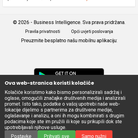
© 2026 - Business Intelligence. Sva prava pridržana.
Pravila privatnosti
Opći uvjeti poslovanja
Preuzmite besplatno našu mobilnu aplikaciju:
Android
iOS
Google
Play
Ova web-stranica koristi kolačiće
Kolačiće koristimo kako bismo personalizirali sadržaj i
Apple
oglase, omogućili značajke društvenih medija i analizirali
Store
promet. Isto tako, podatke o vašoj upotrebi naše web-
lokacije dijelimo s partnerima za društvene medije,
oglašavanje i analizu, a oni ih mogu kombinirati s drugim
podacima koje ste im pružili ili koje su prikupili dok ste
upotrebljavali njihove usluge.
Postavke
Prihvati sve
Samo nužni