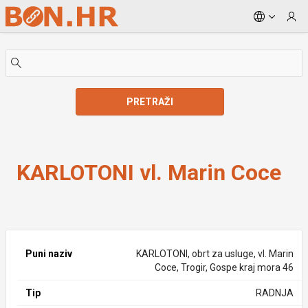
Skip to Main Content
PRETRAŽI
KARLOTONI vl. Marin Coce
KARLOTONI vl. Marin Coce
Puni naziv
KARLOTONI, obrt za usluge, vl. Marin
Coce, Trogir, Gospe kraj mora 46
Tip
RADNJA