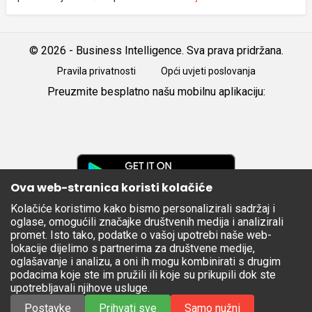
© 2026 - Business Intelligence. Sva prava pridržana.
Pravila privatnosti
Opći uvjeti poslovanja
Preuzmite besplatno našu mobilnu aplikaciju:
Android
iOS
Google
Play
Ova web-stranica koristi kolačiće
Kolačiće koristimo kako bismo personalizirali sadržaj i
Apple
oglase, omogućili značajke društvenih medija i analizirali
Store
promet. Isto tako, podatke o vašoj upotrebi naše web-
lokacije dijelimo s partnerima za društvene medije,
oglašavanje i analizu, a oni ih mogu kombinirati s drugim
podacima koje ste im pružili ili koje su prikupili dok ste
upotrebljavali njihove usluge.
Postavke
Prihvati sve
Samo nužni