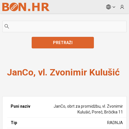
Skip to Main Content
PRETRAŽI
JanCo, vl. Zvonimir Kulušić
JanCo, vl. Zvonimir Kulušić
Puni naziv
JanCo, obrt za promidžbu, vl. Zvonimir
Kulušić, Poreč, Brčićka 11
Tip
RADNJA