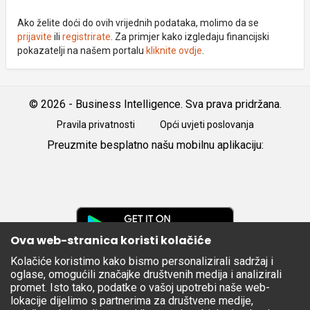
Ako želite doći do ovih vrijednih podataka, molimo da se
prijavite
ili
registrirate
. Za primjer kako izgledaju financijski
pokazatelji na našem portalu
kliknite ovdje
.
© 2026 - Business Intelligence. Sva prava pridržana.
Pravila privatnosti
Opći uvjeti poslovanja
Preuzmite besplatno našu mobilnu aplikaciju:
Android
iOS
Google
Play
Ova web-stranica koristi kolačiće
Kolačiće koristimo kako bismo personalizirali sadržaj i
Apple
oglase, omogućili značajke društvenih medija i analizirali
Store
promet. Isto tako, podatke o vašoj upotrebi naše web-
lokacije dijelimo s partnerima za društvene medije,