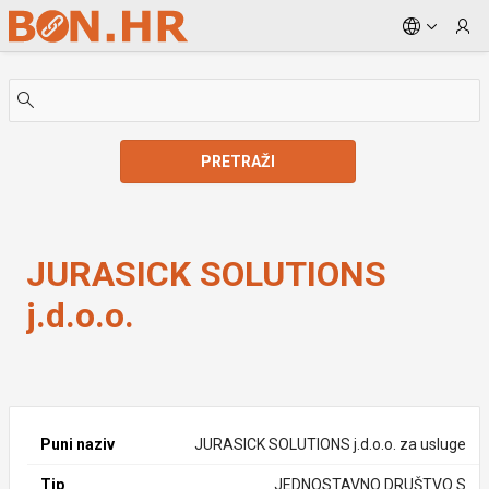
Skip to Main Content
PRETRAŽI
JURASICK SOLUTIONS j.d.o.o.
JURASICK SOLUTIONS
j.d.o.o.
Puni naziv
JURASICK SOLUTIONS j.d.o.o. za usluge
Tip
JEDNOSTAVNO DRUŠTVO S