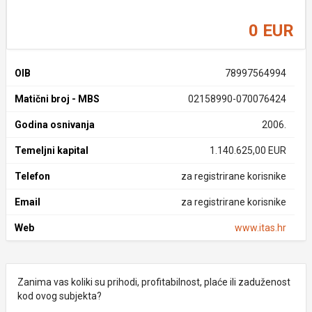
0 EUR
OIB
78997564994
Matični broj - MBS
02158990-070076424
Godina osnivanja
2006.
Temeljni kapital
1.140.625,00 EUR
Telefon
za registrirane korisnike
Email
za registrirane korisnike
Web
www.itas.hr
Zanima vas koliki su prihodi, profitabilnost, plaće ili zaduženost
kod ovog subjekta?