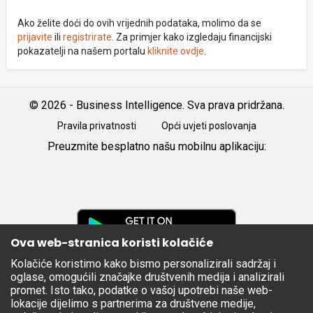
Ako želite doći do ovih vrijednih podataka, molimo da se
prijavite
ili
registrirate
. Za primjer kako izgledaju financijski
pokazatelji na našem portalu
kliknite ovdje
.
© 2026 - Business Intelligence. Sva prava pridržana.
Pravila privatnosti
Opći uvjeti poslovanja
Preuzmite besplatno našu mobilnu aplikaciju:
Android
iOS
Google
Play
Ova web-stranica koristi kolačiće
Kolačiće koristimo kako bismo personalizirali sadržaj i
Apple
oglase, omogućili značajke društvenih medija i analizirali
Store
promet. Isto tako, podatke o vašoj upotrebi naše web-
lokacije dijelimo s partnerima za društvene medije,