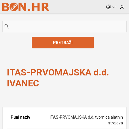
Skip to Main Content
PRETRAŽI
ITAS-PRVOMAJSKA d.d. IVANEC
ITAS-PRVOMAJSKA d.d.
IVANEC
Puni naziv
ITAS-PRVOMAJSKA d.d. tvornica alatnih
strojeva