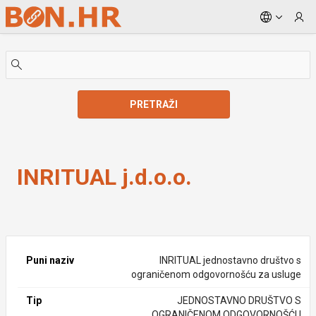
Skip to Main Content
PRETRAŽI
INRITUAL j.d.o.o.
INRITUAL j.d.o.o.
Puni naziv
INRITUAL jednostavno društvo s
ograničenom odgovornošću za usluge
Tip
JEDNOSTAVNO DRUŠTVO S
OGRANIČENOM ODGOVORNOŠĆU