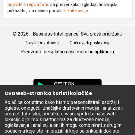
prijavite
ili
registrirate
. Za primjer kako izgledaju financijski
pokazatelji na našem portalu
kliknite ovdje
.
© 2026 - Business Intelligence. Sva prava pridržana.
Pravila privatnosti
Opći uvjeti poslovanja
Preuzmite besplatno našu mobilnu aplikaciju:
Android
iOS
Google
Play
Ova web-stranica koristi kolačiće
Kolačiće koristimo kako bismo personalizirali sadržaj i
Apple
oglase, omogućili značajke društvenih medija i analizirali
Store
promet. Isto tako, podatke o vašoj upotrebi naše web-
lokacije dijelimo s partnerima za društvene medije,
oglašavanje i analizu, a oni ih mogu kombinirati s drugim
podacima koje ste im pružili ili koje su prikupili dok ste