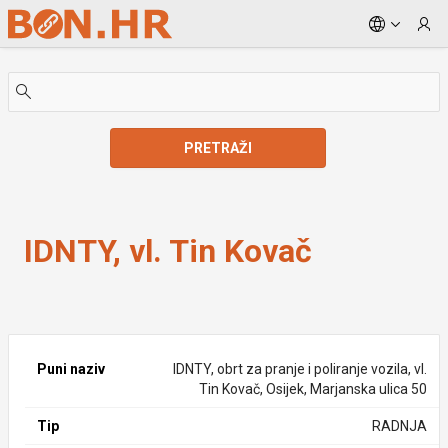
Skip to Main Content
PRETRAŽI
IDNTY, vl. Tin Kovač
IDNTY, vl. Tin Kovač
Puni naziv
IDNTY, obrt za pranje i poliranje vozila, vl.
Tin Kovač, Osijek, Marjanska ulica 50
Tip
RADNJA