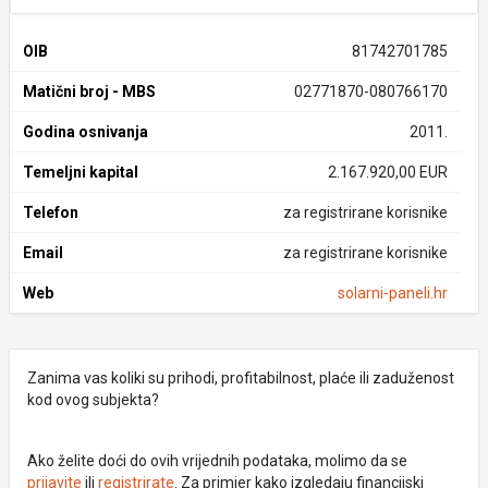
OIB
81742701785
Matični broj - MBS
02771870-080766170
Godina osnivanja
2011.
Temeljni kapital
2.167.920,00 EUR
Telefon
za registrirane korisnike
Email
za registrirane korisnike
Web
solarni-paneli.hr
Zanima vas koliki su prihodi, profitabilnost, plaće ili zaduženost
kod ovog subjekta?
Ako želite doći do ovih vrijednih podataka, molimo da se
prijavite
ili
registrirate
. Za primjer kako izgledaju financijski