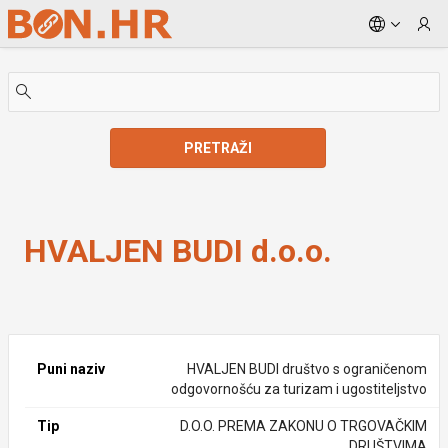
Skip to Main Content
PRETRAŽI
HVALJEN BUDI d.o.o.
HVALJEN BUDI d.o.o.
Puni naziv
HVALJEN BUDI društvo s ograničenom
odgovornošću za turizam i ugostiteljstvo
Tip
D.O.O. PREMA ZAKONU O TRGOVAČKIM
DRUŠTVIMA