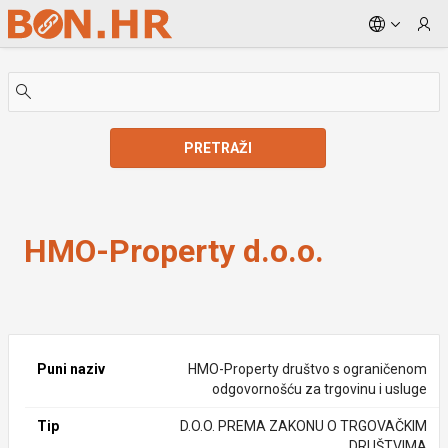
Skip to Main Content
PRETRAŽI
HMO-Property d.o.o.
HMO-Property d.o.o.
Puni naziv
HMO-Property društvo s ograničenom
odgovornošću za trgovinu i usluge
Tip
D.O.O. PREMA ZAKONU O TRGOVAČKIM
DRUŠTVIMA