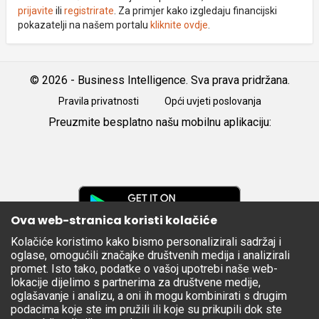
prijavite
ili
registrirate
. Za primjer kako izgledaju financijski
pokazatelji na našem portalu
kliknite ovdje
.
© 2026 - Business Intelligence. Sva prava pridržana.
Pravila privatnosti
Opći uvjeti poslovanja
Preuzmite besplatno našu mobilnu aplikaciju:
Android
iOS
Google
Play
Ova web-stranica koristi kolačiće
Kolačiće koristimo kako bismo personalizirali sadržaj i
Apple
oglase, omogućili značajke društvenih medija i analizirali
Store
promet. Isto tako, podatke o vašoj upotrebi naše web-
lokacije dijelimo s partnerima za društvene medije,
oglašavanje i analizu, a oni ih mogu kombinirati s drugim
podacima koje ste im pružili ili koje su prikupili dok ste