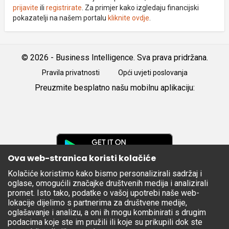
prijavite
ili
registrirate
. Za primjer kako izgledaju financijski
pokazatelji na našem portalu
kliknite ovdje
.
© 2026 - Business Intelligence. Sva prava pridržana.
Pravila privatnosti
Opći uvjeti poslovanja
Preuzmite besplatno našu mobilnu aplikaciju:
Android
iOS
Google
Play
Ova web-stranica koristi kolačiće
Kolačiće koristimo kako bismo personalizirali sadržaj i
Apple
oglase, omogućili značajke društvenih medija i analizirali
Store
promet. Isto tako, podatke o vašoj upotrebi naše web-
lokacije dijelimo s partnerima za društvene medije,
oglašavanje i analizu, a oni ih mogu kombinirati s drugim
podacima koje ste im pružili ili koje su prikupili dok ste