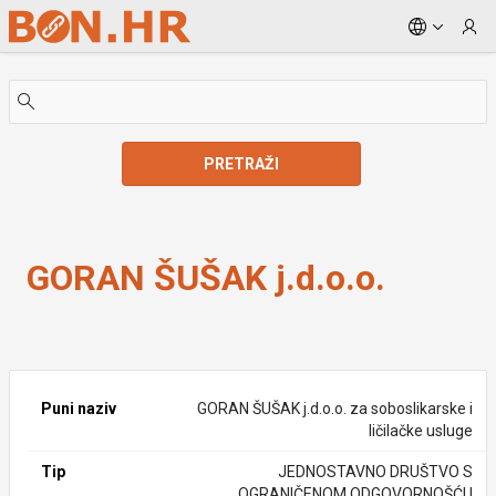
Skip to Main Content
PRETRAŽI
GORAN ŠUŠAK j.d.o.o.
GORAN ŠUŠAK j.d.o.o.
Puni naziv
GORAN ŠUŠAK j.d.o.o. za soboslikarske i
ličilačke usluge
Tip
JEDNOSTAVNO DRUŠTVO S
OGRANIČENOM ODGOVORNOŠĆU