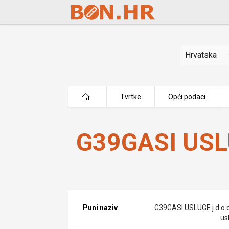
Skip to Main Content
Država
Tvrtke
Opći podaci
G39GASI USLUGE j.d.o.o.
G39GASI USLU
Puni naziv
G39GASI USLUGE j.d.o.o
us