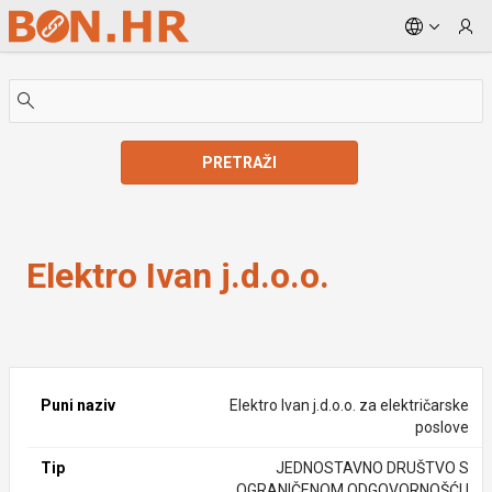
Skip to Main Content
PRETRAŽI
Elektro Ivan j.d.o.o.
Elektro Ivan j.d.o.o.
Puni naziv
Elektro Ivan j.d.o.o. za električarske
poslove
Tip
JEDNOSTAVNO DRUŠTVO S
OGRANIČENOM ODGOVORNOŠĆU