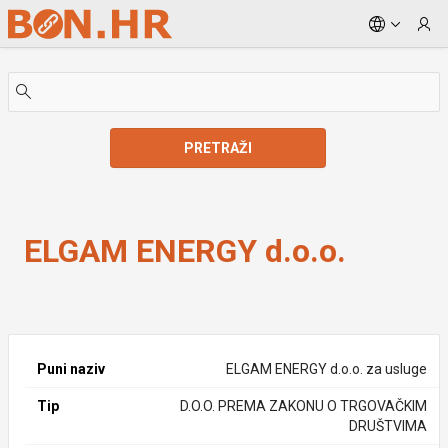
Skip to Main Content
PRETRAŽI
ELGAM ENERGY d.o.o.
ELGAM ENERGY d.o.o.
Puni naziv
ELGAM ENERGY d.o.o. za usluge
Tip
D.O.O. PREMA ZAKONU O TRGOVAČKIM
DRUŠTVIMA