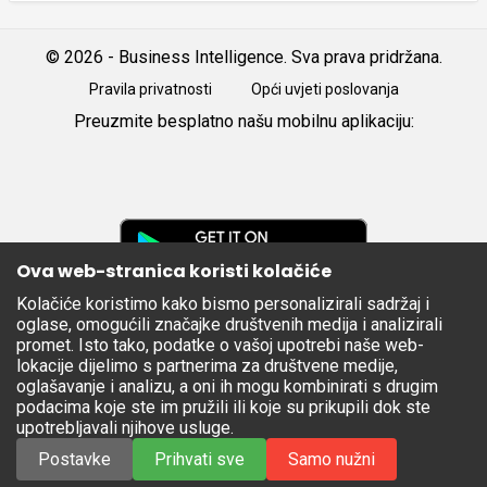
© 2026 - Business Intelligence. Sva prava pridržana.
Pravila privatnosti
Opći uvjeti poslovanja
Preuzmite besplatno našu mobilnu aplikaciju:
Android
iOS
Google
Play
Ova web-stranica koristi kolačiće
Kolačiće koristimo kako bismo personalizirali sadržaj i
Apple
oglase, omogućili značajke društvenih medija i analizirali
Store
promet. Isto tako, podatke o vašoj upotrebi naše web-
lokacije dijelimo s partnerima za društvene medije,
oglašavanje i analizu, a oni ih mogu kombinirati s drugim
podacima koje ste im pružili ili koje su prikupili dok ste
upotrebljavali njihove usluge.
Postavke
Prihvati sve
Samo nužni