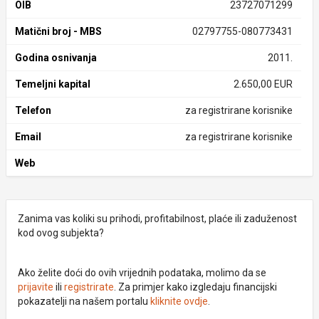
OIB
23727071299
Matični broj - MBS
02797755-080773431
Godina osnivanja
2011.
Temeljni kapital
2.650,00 EUR
Telefon
za registrirane korisnike
Email
za registrirane korisnike
Web
Zanima vas koliki su prihodi, profitabilnost, plaće ili zaduženost
kod ovog subjekta?
Ako želite doći do ovih vrijednih podataka, molimo da se
prijavite
ili
registrirate
. Za primjer kako izgledaju financijski
pokazatelji na našem portalu
kliknite ovdje
.