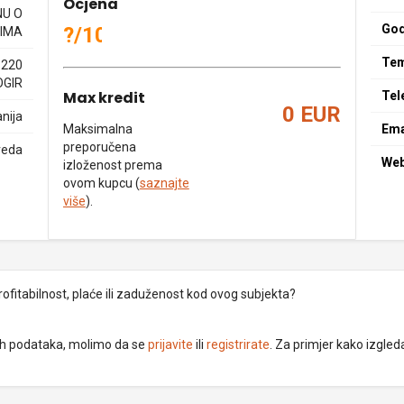
Ocjena
NU O
God
?/10
IMA
Tem
1220
OGIR
Max kredit
Tel
0 EUR
nija
Maksimalna
Ema
preporučena
reda
We
izloženost prema
ovom kupcu (
saznajte
više
).
rofitabilnost, plaće ili zaduženost kod ovog subjekta?
dnih podataka, molimo da se
prijavite
ili
registrirate
. Za primjer kako izgleda