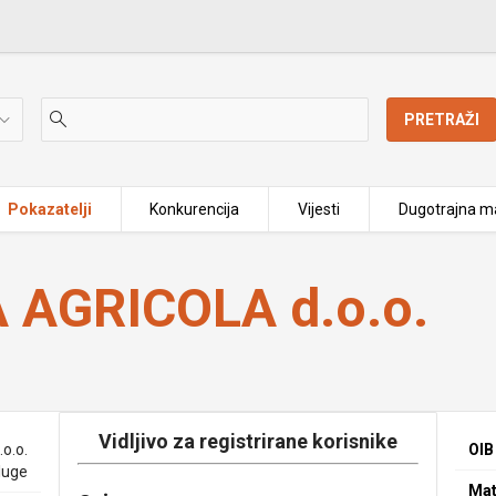
PRETRAŽI
Pokazatelji
Konkurencija
Vijesti
Dugotrajna ma
AGRICOLA d.o.o.
Vidljivo za registrirane korisnike
o.o.
OIB
luge
Mat