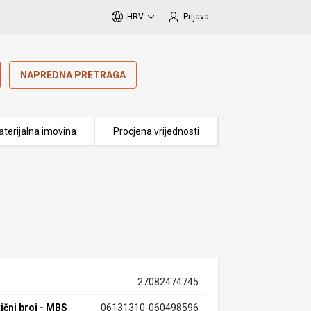
HRV
Prijava
NAPREDNA PRETRAGA
terijalna imovina
Procjena vrijednosti
27082474745
ični broj - MBS
06131310-060498596