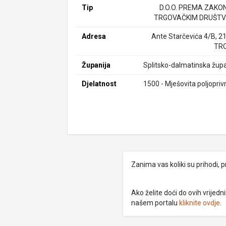
Tip
D.O.O. PREMA ZAKO
TRGOVAČKIM DRUŠTV
Adresa
Ante Starčevića 4/B, 2
TR
Županija
Splitsko-dalmatinska župa
Djelatnost
1500 - Mješovita poljopriv
Zanima vas koliki su prihodi, p
Ako želite doći do ovih vrije
našem portalu
kliknite ovdje
.