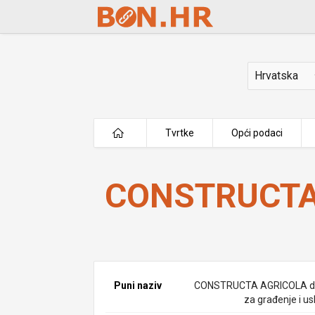
Skip to Main Content
Država
Tvrtke
Opći podaci
CONSTRUCTA AGRICOLA d.o.o.
CONSTRUCTA 
Puni naziv
CONSTRUCTA AGRICOLA d.
za građenje i us