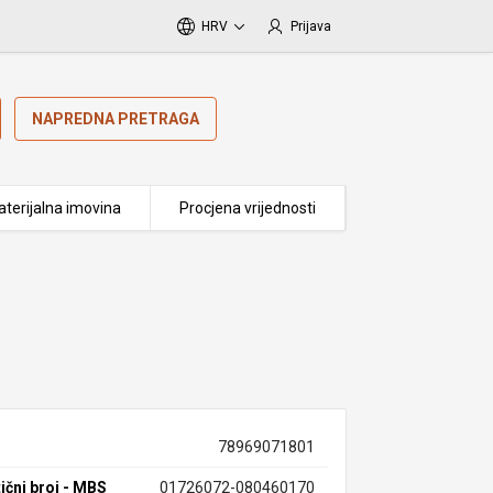
HRV
Prijava
NAPREDNA PRETRAGA
terijalna imovina
Procjena vrijednosti
78969071801
ični broj - MBS
01726072-080460170