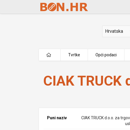
Skip to Main Content
Država
Tvrtke
Opći podaci
CIAK TRUCK d.o.o.
CIAK TRUCK d
Puni naziv
CIAK TRUCK d.o.o. za trgovi
us