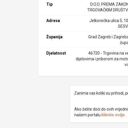
Tip
D.O.O. PREMA ZAKO
TRGOVAČKIM DRUŠTV
Adresa
Jelkovečka ulica 5, 1
SESV
Županija
Grad Zagreb i Zagreb
župa
Djelatnost
46720 - Trgovina na ve
dijelovima i priborom za mot
v
Zanima vas koliki su prihodi, p
Ako želite doći do ovih vrije
našem portalu
kliknite ovdje
.