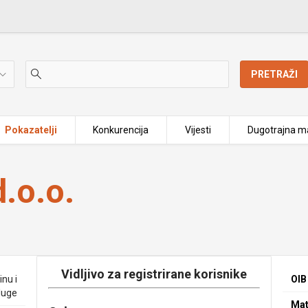
PRETRAŽI
Pokazatelji
Konkurencija
Vijesti
Dugotrajna ma
.o.o.
Vidljivo za registrirane korisnike
nu i
OIB
luge
Mat