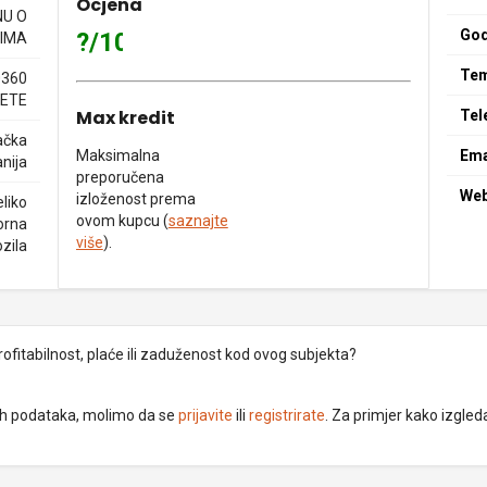
Ocjena
NU O
God
?/10
IMA
Tem
0360
ETE
Max kredit
Tel
ačka
Maksimalna
Ema
nija
preporučena
We
izloženost prema
liko
ovom kupcu (
saznajte
orna
više
).
ozila
rofitabilnost, plaće ili zaduženost kod ovog subjekta?
dnih podataka, molimo da se
prijavite
ili
registrirate
. Za primjer kako izgleda