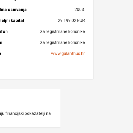
ina osnivanja
2003.
eljni kapital
29.199,02 EUR
efon
za registrirane korisnike
il
za registrirane korisnike
b
www.galanthus.hr
ju financijski pokazatelji na