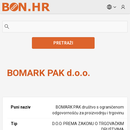
Skip to Main Content
PRETRAŽI
BOMARK PAK d.o.o.
BOMARK PAK d.o.o.
Puni naziv
BOMARK PAK društvo s ograničenom
odgovornošću za proizvodnju i trgovinu
Tip
D.O.O. PREMA ZAKONU O TRGOVAČKIM
DRUŠTVIMA