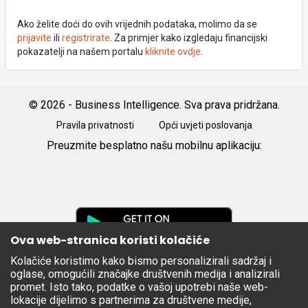
Ako želite doći do ovih vrijednih podataka, molimo da se
prijavite
ili
registrirate
. Za primjer kako izgledaju financijski
pokazatelji na našem portalu
kliknite ovdje
.
© 2026 - Business Intelligence. Sva prava pridržana.
Pravila privatnosti
Opći uvjeti poslovanja
Preuzmite besplatno našu mobilnu aplikaciju:
Android
iOS
Google
Play
Ova web-stranica koristi kolačiće
Kolačiće koristimo kako bismo personalizirali sadržaj i
Apple
oglase, omogućili značajke društvenih medija i analizirali
Store
promet. Isto tako, podatke o vašoj upotrebi naše web-
lokacije dijelimo s partnerima za društvene medije,