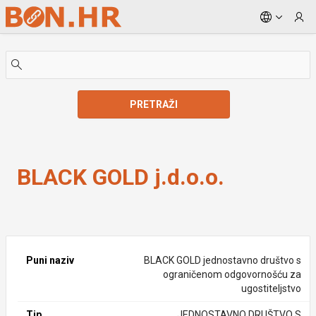
Skip to Main Content
PRETRAŽI
BLACK GOLD j.d.o.o.
BLACK GOLD j.d.o.o.
Puni naziv
BLACK GOLD jednostavno društvo s
ograničenom odgovornošću za
ugostiteljstvo
Tip
JEDNOSTAVNO DRUŠTVO S