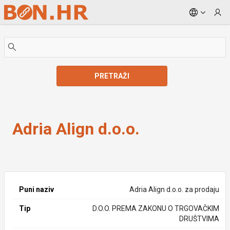
Skip to Main Content
PRETRAŽI
Adria Align d.o.o.
Adria Align d.o.o.
Puni naziv
Adria Align d.o.o. za prodaju
Tip
D.O.O. PREMA ZAKONU O TRGOVAČKIM
DRUŠTVIMA