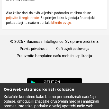
Ako želite doći do ovih vrijednih podataka, molimo da se
prijavite
ili
registrirate
. Za primjer kako izgledaju financijski
pokazatelji na našem portalu
kliknite ovdje
.
© 2026 - Business Intelligence. Sva prava pridržana.
Pravila privatnosti
Opći uvjeti poslovanja
Preuzmite besplatno našu mobilnu aplikaciju:
Android
iOS
Google
Play
Ova web-stranica koristi kolačiće
Kolačiće koristimo kako bismo personalizirali sadržaj i
Apple
oglase, omogućili značajke društvenih medija i analizirali
Store
promet. Isto tako, podatke o vašoj upotrebi naše web-