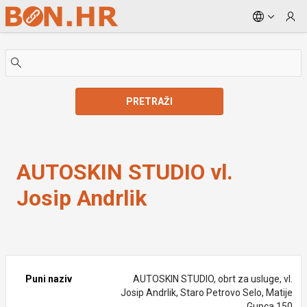
Skip to Main Content
PRETRAŽI
AUTOSKIN STUDIO vl. Josip Andrlik
AUTOSKIN STUDIO vl.
Josip Andrlik
Puni naziv
AUTOSKIN STUDIO, obrt za usluge, vl.
Josip Andrlik, Staro Petrovo Selo, Matije
Gupca 150